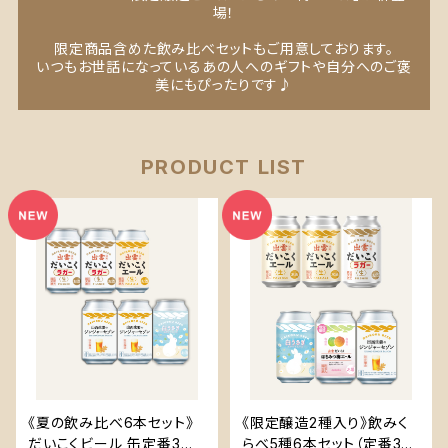
場！
限定商品含めた飲み比べセットもご用意しております。
いつもお世話になっているあの人へのギフトや自分へのご褒
美にもぴったりです♪
PRODUCT LIST
《夏の飲み比べ6本セット》
《限定醸造2種入り》飲みく
だいこくビール 缶定番3種
らべ5種6本セット（定番3種