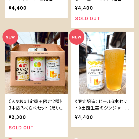
と限定の出西生姜のジンジ
＋限定2種）
¥4,400
¥4,400
ャーセゾンが飲み比べでき
るセット
SOLD OUT
《人気No.1定番＋限定2種》
《限定醸造：ビール6本セッ
3本飲みくらべセット（だい
ト》出西生姜のジンジャーセ
こくエール・はちみつ梅エー
ゾン 缶6本
¥2,300
¥4,400
ル・出西生姜のジンジャーセ
ゾン）
SOLD OUT