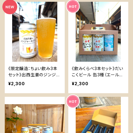
《限定醸造：ちょい飲み3本
《飲みくらべ3本セット》だい
セット》出西生姜のジンジャ
こくビール 缶3種（エール・
ーセゾン 缶3本
ラガー・白うさぎ）
¥2,300
¥2,300