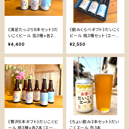
《満足たっぷり6本セット》だ
《飲みくらべギフト》だいこく
いこくビール 缶3種×各2本
ビール 瓶3種セット（エー
（計6本）
ル・ラガー・白うさぎ）
¥4,400
¥2,550
《贅沢6本ギフト》だいこくビ
《ちょい飲み3本セット》だい
ール 瓶3種×各2本（エール・
こくエール 缶3本